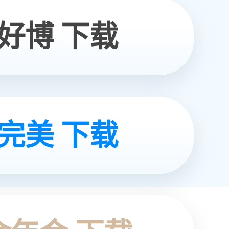
渗滤液浓缩液减量化
02
工业高含盐废水浓缩&趋
零排放
04