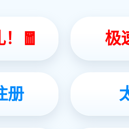
大的优势
布全国
、160bar）