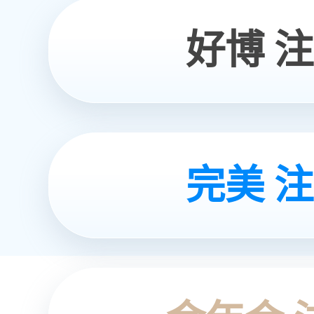
产品应用
垃圾渗滤液处理
01
脱硫废水与煤化工废水分
盐浓缩
03