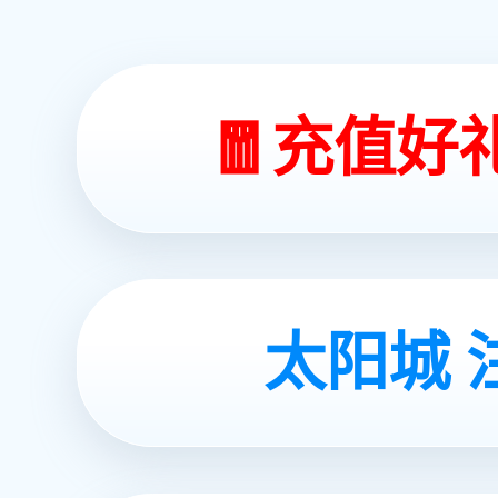
稳定可靠，基于超过300套设备的成功实践
撬装式的设计让客户在使用及转移上获得巨
完善的售后保障，备品备件足，服务人员遍
耐高压（75bar、 90bar、 120bar
查看更多 >
03.
APPLICATIONS