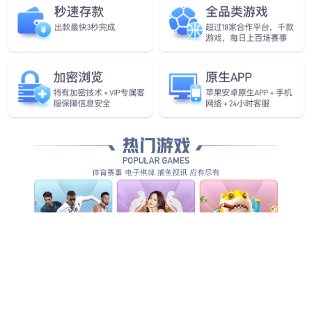
01\赋能零排放
盛会以“技术同源·环保共驱”为主题，联动工业环保与
锂电产业上下游，汇聚了政府监管部门、行业协会、科研
院所及龙头企业代表，聚焦政策解读、技术攻关、产业协