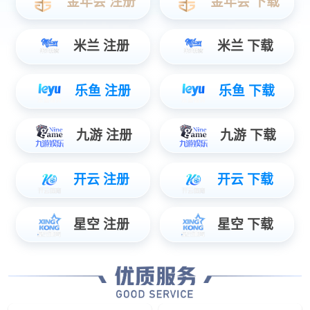
11月20-22日，“2025 工业废水零排放技术突破与行业
应用大会” 与 “2025 中国锂产业发展大会” 同期在厦门召
开，4008云顶集团技术作为工业废水零排放大会支持单
位，携核心产品与前沿技术深度参与此次盛会并做技术报
告分享。