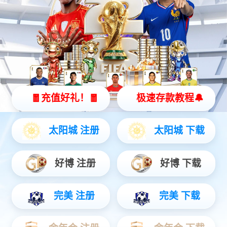

技术支持

新闻资讯

投资者关系
赋能零排放·助力锂产业｜4008云顶集团技术精彩亮相工
业废水零排放及中国锂产业发展大会
2025-11-24
浏览量：10917